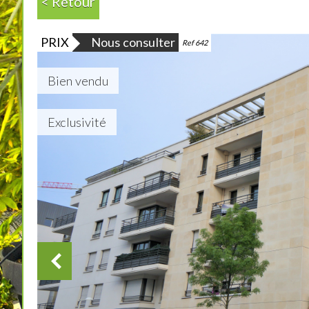
< Retour
PRIX
Nous consulter
Ref 642
Bien vendu
Exclusivité