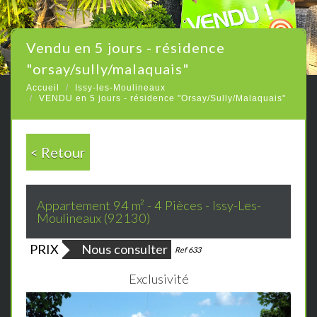
vendu en 5 jours - résidence
"orsay/sully/malaquais"
Accueil
Issy-les-Moulineaux
VENDU en 5 jours - résidence "Orsay/Sully/Malaquais"
< Retour
Appartement 94 m² - 4 Pièces - Issy-Les-
Moulineaux (92130)
PRIX
Nous consulter
Bien vendu
Ref 633
Exclusivité