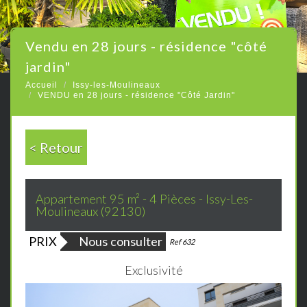
vendu en 28 jours - résidence "côté
jardin"
Accueil
Issy-les-Moulineaux
VENDU en 28 jours - résidence "Côté Jardin"
< Retour
Appartement 95 m² - 4 Pièces - Issy-Les-
Moulineaux (92130)
PRIX
Nous consulter
Bien vendu
Ref 632
Exclusivité