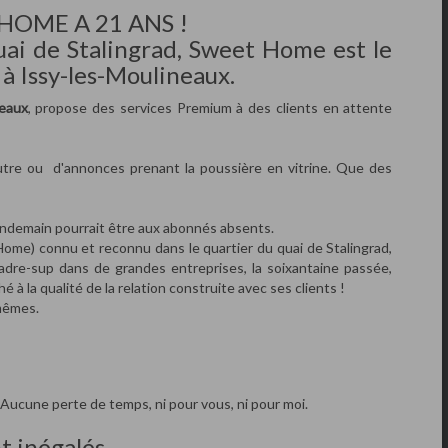
E A 21 ANS !
uai de Stalingrad, Sweet Home est le
 à Issy-les-Moulineaux.
neaux
, propose des services Premium à des clients en attente
’autre ou d'annonces prenant la poussière en vitrine. Que des
lendemain pourrait être aux abonnés absents.
Home) connu et reconnu dans le quartier du quai de Stalingrad,
cadre-sup dans de grandes entreprises, la soixantaine passée,
é à la qualité de la relation construite avec ses clients !
mêmes.
. Aucune perte de temps, ni pour vous, ni pour moi.
 inégalés