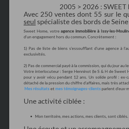
2005 > 2026 : SWEET HOM
Avec 250 ventes dont 55 sur le q
seul
spécialiste des bords de Seine
Sweet Home, votre
agence immobilière à Issy-les-Mouli
d’un engagement hors du commun. Concrètement :
1) Pas de liste de biens s’essoufflant d’une agence à l
exclusivités.
2) Pas de commercial payé à la commission, qui du jour au 
Votre interlocuteur : Serge Henninot (le S & H de Sweet 
pour y avoir vécu pendant 12 ans. Un solide profil : ex-
détaché de la pression du chiffre d’affaires, mais très attach
Mes résultats
et
mes témoignages-clients
parlent d’eux-
Une activité ciblée :
Mon territoire, mes actions, mes clients, sont ciblés
Une écoute et un accompagnement