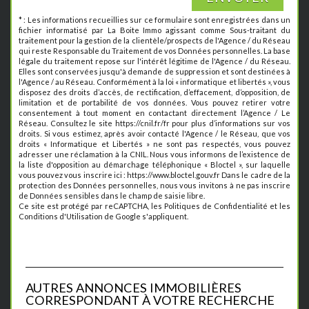
* : Les informations recueillies sur ce formulaire sont enregistrées dans un
fichier informatisé par La Boite Immo agissant comme Sous-traitant du
traitement pour la gestion de la clientèle/prospects de l'Agence / du Réseau
qui reste Responsable du Traitement de vos Données personnelles. La base
légale du traitement repose sur l'intérêt légitime de l'Agence / du Réseau.
Elles sont conservées jusqu'à demande de suppression et sont destinées à
l'Agence / au Réseau. Conformément à la loi « informatique et libertés », vous
disposez des droits d’accès, de rectification, d’effacement, d’opposition, de
limitation et de portabilité de vos données. Vous pouvez retirer votre
consentement à tout moment en contactant directement l’Agence / Le
Réseau. Consultez le site https://cnil.fr/fr pour plus d’informations sur vos
droits. Si vous estimez, après avoir contacté l'Agence / le Réseau, que vos
droits « Informatique et Libertés » ne sont pas respectés, vous pouvez
adresser une réclamation à la CNIL. Nous vous informons de l’existence de
la liste d'opposition au démarchage téléphonique « Bloctel », sur laquelle
vous pouvez vous inscrire ici : https://www.bloctel.gouv.fr Dans le cadre de la
protection des Données personnelles, nous vous invitons à ne pas inscrire
de Données sensibles dans le champ de saisie libre.
Ce site est protégé par reCAPTCHA, les
Politiques de Confidentialité
et les
Conditions d'Utilisation
de Google s'appliquent.
AUTRES ANNONCES IMMOBILIÈRES
CORRESPONDANT À VOTRE RECHERCHE