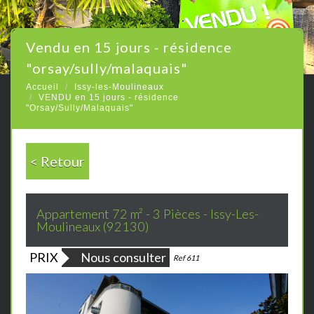
vendu en 15 jours - résidence
"orsay/sully/malaquais"
Accueil
Issy-les-Moulineaux
VENDU en 15 jours - résidence
"Orsay/Sully/Malaquais"
< Retour
Appartement 72 m² - 3 Pièces - Issy-Les-
Moulineaux (92130)
PRIX
Nous consulter
Bien vendu
Ref 611