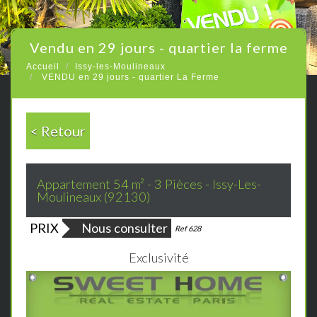
vendu en 29 jours - quartier la ferme
Accueil
Issy-les-Moulineaux
VENDU en 29 jours - quartier La Ferme
< Retour
Appartement 54 m² - 3 Pièces - Issy-Les-
Moulineaux (92130)
PRIX
Nous consulter
Bien vendu
Ref 628
Exclusivité