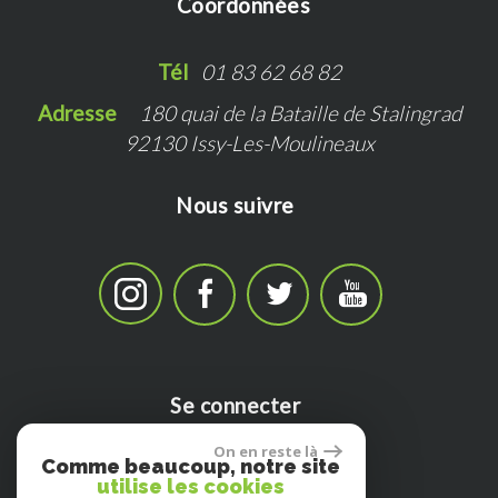
Coordonnées
Tél   
01 83 62 68 82
Adresse   
180 quai de la Bataille de Stalingrad
92130 Issy-Les-Moulineaux
Nous suivre
Se connecter
On en reste là
Comme beaucoup, notre site
utilise les cookies
Espace propriètaire