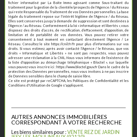
fichier informatisé par La Boite Immo agissant comme Sous-traitant du
traitement pour la gestion de la clientèle/prospects de l'Agence / du Réseau
qui reste Responsable du Traitement de vos Données personnelles. La base
légale du traitement repose sur l'intérêt légitime de l'Agence / du Réseau.
Elles sont conservées jusqu'à demande de suppression et sont destinées à
l'Agence / au Réseau. Conformément à la loi « informatique et libertés », vous
disposez des droits d’accès, de rectification, d’effacement, d’opposition, de
limitation et de portabilité de vos données. Vous pouvez retirer votre
consentement à tout moment en contactant directement l’Agence / Le
Réseau. Consultez le site https://cnil.fr/fr pour plus d’informations sur vos
droits. Si vous estimez, après avoir contacté l'Agence / le Réseau, que vos
droits « Informatique et Libertés » ne sont pas respectés, vous pouvez
adresser une réclamation à la CNIL. Nous vous informons de l’existence de
la liste d'opposition au démarchage téléphonique « Bloctel », sur laquelle
vous pouvez vous inscrire ici : https://www.bloctel.gouv.fr Dans le cadre de la
protection des Données personnelles, nous vous invitons à ne pas inscrire
de Données sensibles dans le champ de saisie libre.
Ce site est protégé par reCAPTCHA, les
Politiques de Confidentialité
et les
Conditions d'Utilisation
de Google s'appliquent.
AUTRES ANNONCES IMMOBILIÈRES
CORRESPONDANT À VOTRE RECHERCHE
Les biens similaires pour :
VENTE REZ DE JARDIN
ISSY-LES-MOULINEAUX (92130)