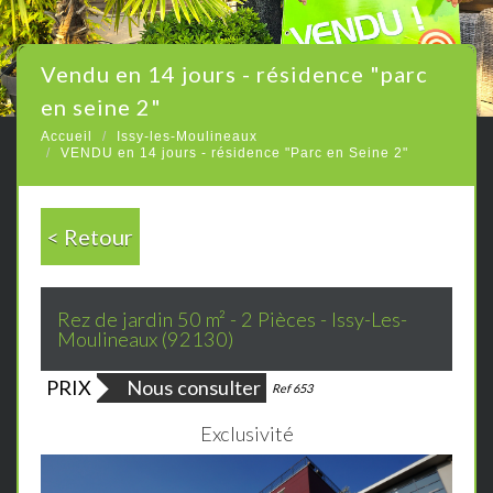
vendu en 14 jours - résidence "parc
en seine 2"
Accueil
Issy-les-Moulineaux
VENDU en 14 jours - résidence "Parc en Seine 2"
< Retour
Rez de jardin 50 m² - 2 Pièces - Issy-Les-
Moulineaux (92130)
PRIX
Nous consulter
Bien vendu
Ref 653
Exclusivité