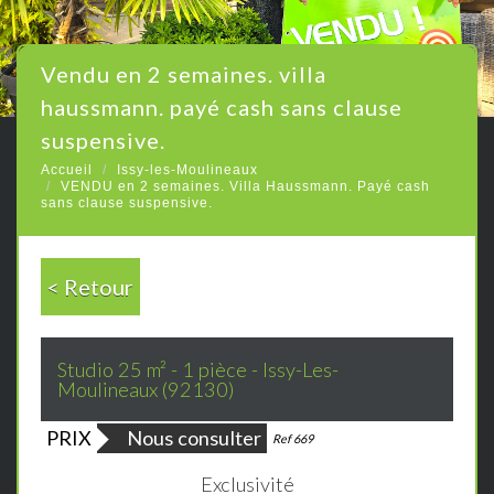
vendu en 2 semaines. villa
haussmann. payé cash sans clause
suspensive.
Accueil
Issy-les-Moulineaux
VENDU en 2 semaines. Villa Haussmann. Payé cash
sans clause suspensive.
< Retour
Studio 25 m² - 1 pièce - Issy-Les-
Moulineaux (92130)
PRIX
Nous consulter
Bien vendu
Ref 669
Exclusivité