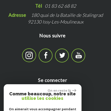
Tél   
01 83 62 68 82
Adresse   
180 quai de la Bataille de Stalingrad
92130 Issy-Les-Moulineaux
Nous suivre
Se connecter
On en reste là
Comme beaucoup, notre site
utilise les cookies
Espace propriètaire
On aimerait vous accompagner pendant